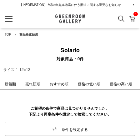
【INFORMATION】令和8年熊本地震に伴う配送に関する重要なお知らせ
0
検索
カ
GREENROOM GALLERY
TOP
商品検索結果
Solario
対象商品
0
件
サイズ
12×12
新着順
売れ筋順
おすすめ順
価格の低い順
価格の高い順
ご希望の条件で商品は見つかりませんでした。
下記より再度条件を設定して検索してください。
条件を設定する