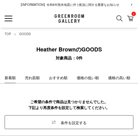
【INFORMATION】令和8年熊本地震に伴う配送に関する重要なお知らせ
0
検索
カ
GREENROOM GALLERY
TOP
GOODS
Heather BrownのGOODS
対象商品
0
件
新着順
売れ筋順
おすすめ順
価格の低い順
価格の高い順
ご希望の条件で商品は見つかりませんでした。
下記より再度条件を設定して検索してください。
条件を設定する