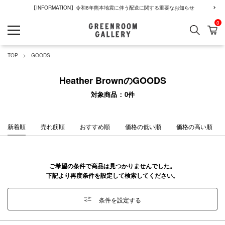
【INFORMATION】令和8年熊本地震に伴う配送に関する重要なお知らせ
0
検索
カ
GREENROOM GALLERY
TOP
GOODS
Heather BrownのGOODS
対象商品
0
件
新着順
売れ筋順
おすすめ順
価格の低い順
価格の高い順
ご希望の条件で商品は見つかりませんでした。
下記より再度条件を設定して検索してください。
条件を設定する