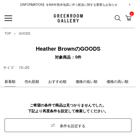
【INFORMATION】令和8年熊本地震に伴う配送に関する重要なお知らせ
0
検索
カ
GREENROOM GALLERY
TOP
GOODS
Heather BrownのGOODS
対象商品
0
件
サイズ
10×20
新着順
売れ筋順
おすすめ順
価格の低い順
価格の高い順
ご希望の条件で商品は見つかりませんでした。
下記より再度条件を設定して検索してください。
条件を設定する