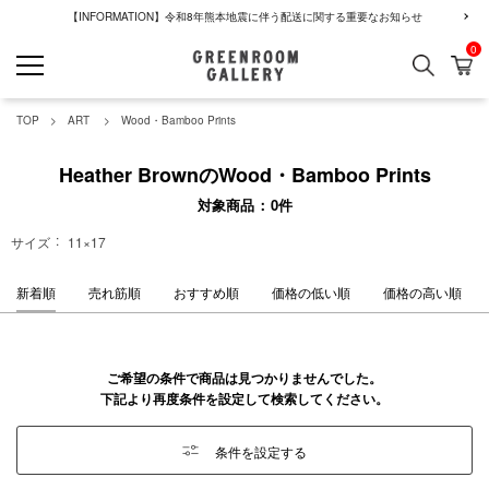
【INFORMATION】令和8年熊本地震に伴う配送に関する重要なお知らせ
0
検索
カ
GREENROOM GALLERY
TOP
ART
Wood・Bamboo Prints
Heather BrownのWood・Bamboo Prints
対象商品
0
件
サイズ
11×17
新着順
売れ筋順
おすすめ順
価格の低い順
価格の高い順
ご希望の条件で商品は見つかりませんでした。
下記より再度条件を設定して検索してください。
条件を設定する