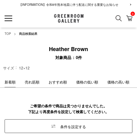
【INFORMATION】令和8年熊本地震に伴う配送に関する重要なお知らせ
0
検索
カ
GREENROOM GALLERY
TOP
商品検索結果
Heather Brown
対象商品
0
件
サイズ
12×12
新着順
売れ筋順
おすすめ順
価格の低い順
価格の高い順
ご希望の条件で商品は見つかりませんでした。
下記より再度条件を設定して検索してください。
条件を設定する