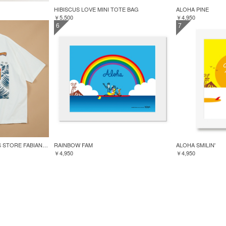
HIBISCUS LOVE MINI TOTE BAG
ALOHA PINE
￥5,500
￥4,950
6
7
GREENROOM for FREAK'S STORE FABIAN LAVATER S/S TEE
RAINBOW FAM
ALOHA SMILIN'
￥4,950
￥4,950