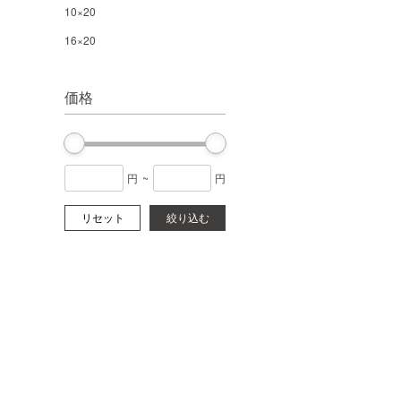
10×20
16×20
価格
円
~
円
リセット
絞り込む