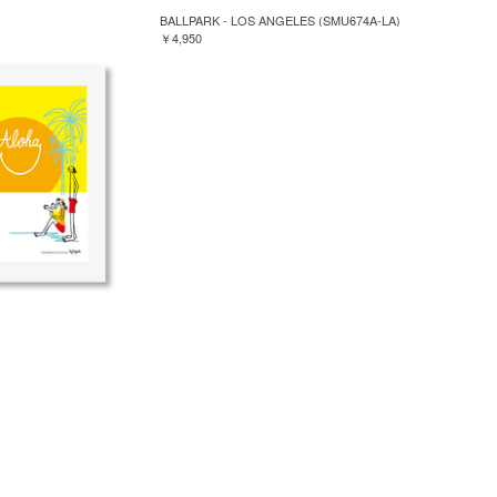
BALLPARK - LOS ANGELES (SMU674A-LA)
￥4,950