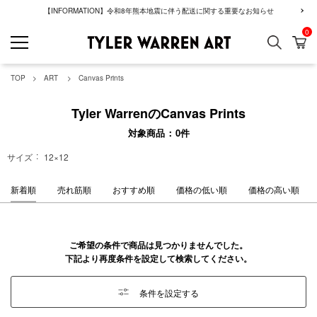
【INFORMATION】令和8年熊本地震に伴う配送に関する重要なお知らせ
0
検索
カ
GREENROOM GAL
TOP
ART
Canvas Prints
Tyler WarrenのCanvas Prints
対象商品
0
件
サイズ
12×12
新着順
売れ筋順
おすすめ順
価格の低い順
価格の高い順
ご希望の条件で商品は見つかりませんでした。
下記より再度条件を設定して検索してください。
条件を設定する