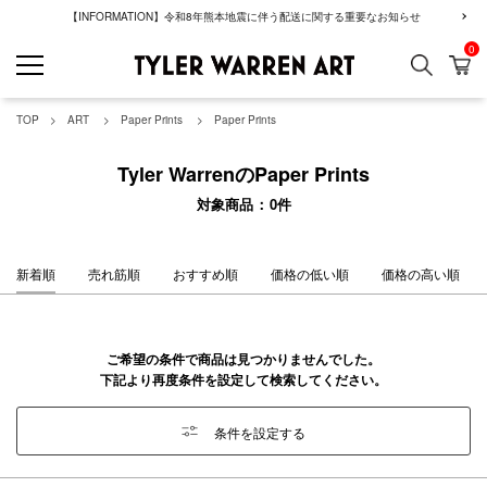
【INFORMATION】令和8年熊本地震に伴う配送に関する重要なお知らせ
0
検索
カ
GREENROOM GAL
TOP
ART
Paper Prints
Paper Prints
Tyler WarrenのPaper Prints
対象商品
0
件
新着順
売れ筋順
おすすめ順
価格の低い順
価格の高い順
ご希望の条件で商品は見つかりませんでした。
下記より再度条件を設定して検索してください。
条件を設定する