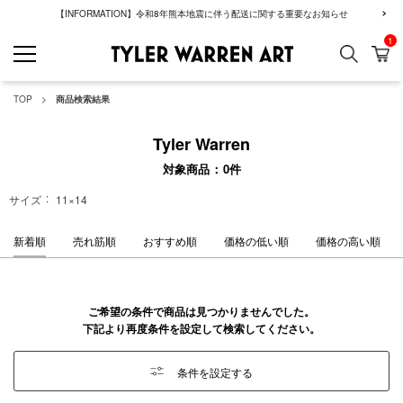
【INFORMATION】令和8年熊本地震に伴う配送に関する重要なお知らせ
1
検索
カ
GREENROOM GAL
TOP
商品検索結果
Tyler Warren
対象商品
0
件
サイズ
11×14
新着順
売れ筋順
おすすめ順
価格の低い順
価格の高い順
ご希望の条件で商品は見つかりませんでした。
下記より再度条件を設定して検索してください。
条件を設定する