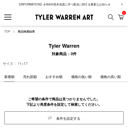
【INFORMATION】令和8年熊本地震に伴う配送に関する重要なお知らせ
0
検索
カ
GREENROOM GAL
TOP
商品検索結果
Tyler Warren
対象商品
0
件
サイズ
11×17
新着順
売れ筋順
おすすめ順
価格の低い順
価格の高い順
ご希望の条件で商品は見つかりませんでした。
下記より再度条件を設定して検索してください。
条件を設定する