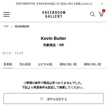
【INFORMATION】令和8年熊本地震に伴う配送に関する重要なお知らせ
0
検索
カ
GREENROOM GALLERY
TOP
商品検索結果
Kevin Butler
対象商品
0
件
サイズ
11×17
新着順
売れ筋順
おすすめ順
価格の低い順
価格の高い順
ご希望の条件で商品は見つかりませんでした。
下記より再度条件を設定して検索してください。
条件を設定する