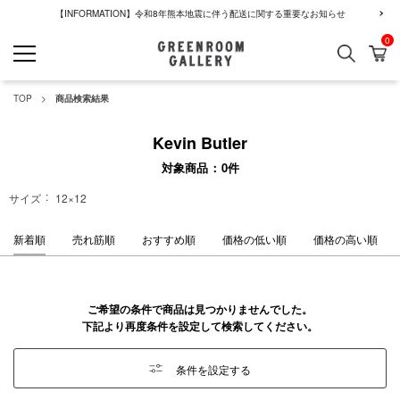
【INFORMATION】令和8年熊本地震に伴う配送に関する重要なお知らせ
0
検索
カ
GREENROOM GALLERY
TOP
商品検索結果
Kevin Butler
対象商品
0
件
サイズ
12×12
新着順
売れ筋順
おすすめ順
価格の低い順
価格の高い順
ご希望の条件で商品は見つかりませんでした。
下記より再度条件を設定して検索してください。
条件を設定する