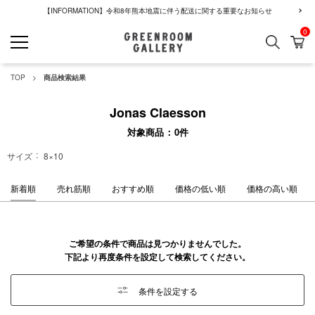
【INFORMATION】令和8年熊本地震に伴う配送に関する重要なお知らせ
0
検索
カ
GREENROOM GALLERY
TOP
商品検索結果
Jonas Claesson
対象商品
0
件
サイズ
8×10
新着順
売れ筋順
おすすめ順
価格の低い順
価格の高い順
ご希望の条件で商品は見つかりませんでした。
下記より再度条件を設定して検索してください。
条件を設定する