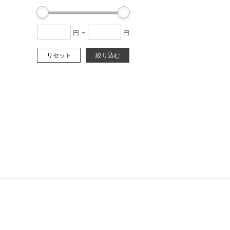
円
~
円
リセット
絞り込む