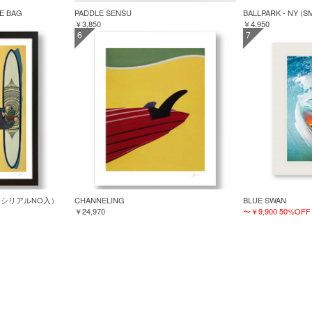
TE BAG
PADDLE SENSU
BALLPARK - NY (S
￥3,850
￥4,950
6
7
TED（シリアルNO入）
CHANNELING
BLUE SWAN
￥24,970
〜￥9,900
50%OFF