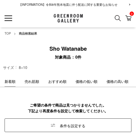
【INFORMATION】令和8年熊本地震に伴う配送に関する重要なお知らせ
0
検索
カ
GREENROOM GALLERY
TOP
商品検索結果
Sho Watanabe
対象商品
0
件
サイズ
8×10
新着順
売れ筋順
おすすめ順
価格の低い順
価格の高い順
ご希望の条件で商品は見つかりませんでした。
下記より再度条件を設定して検索してください。
条件を設定する