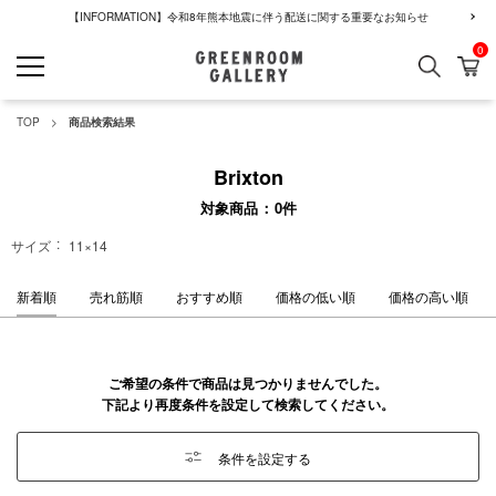
【INFORMATION】令和8年熊本地震に伴う配送に関する重要なお知らせ
0
検索
カ
GREENROOM GALLERY
TOP
商品検索結果
Brixton
対象商品
0
件
サイズ
11×14
新着順
売れ筋順
おすすめ順
価格の低い順
価格の高い順
ご希望の条件で商品は見つかりませんでした。
下記より再度条件を設定して検索してください。
条件を設定する