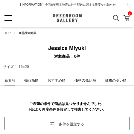
【INFORMATION】令和8年熊本地震に伴う配送に関する重要なお知らせ
0
検索
カ
GREENROOM GALLERY
TOP
商品検索結果
Jessica Miyuki
対象商品
0
件
サイズ
16×20
新着順
売れ筋順
おすすめ順
価格の低い順
価格の高い順
ご希望の条件で商品は見つかりませんでした。
下記より再度条件を設定して検索してください。
条件を設定する