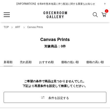
【INFORMATION】令和8年熊本地震に伴う配送に関する重要なお知らせ
0
検索
カ
GREENROOM GALLERY
TOP
ART
Canvas Prints
Canvas Prints
対象商品
0
件
新着順
売れ筋順
おすすめ順
価格の低い順
価格の高い順
ご希望の条件で商品は見つかりませんでした。
下記より再度条件を設定して検索してください。
条件を設定する