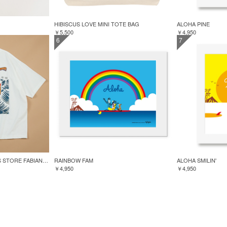
HIBISCUS LOVE MINI TOTE BAG
ALOHA PINE
￥5,500
￥4,950
6
7
GREENROOM for FREAK'S STORE FABIAN LAVATER S/S TEE
RAINBOW FAM
ALOHA SMILIN'
￥4,950
￥4,950