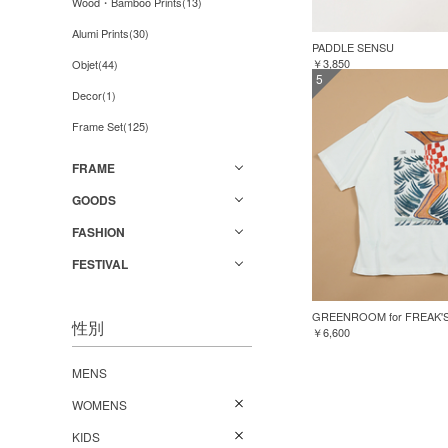
Wood・Bamboo Prints(13)
Alumi Prints(30)
PADDLE SENSU
￥3,850
Objet(44)
5
Decor(1)
Frame Set(125)
FRAME
GOODS
FASHION
FESTIVAL
性別
￥6,600
MENS
WOMENS
KIDS