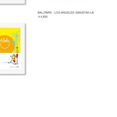
BALLPARK - LOS ANGELES (SMU674A-LA)
￥4,950