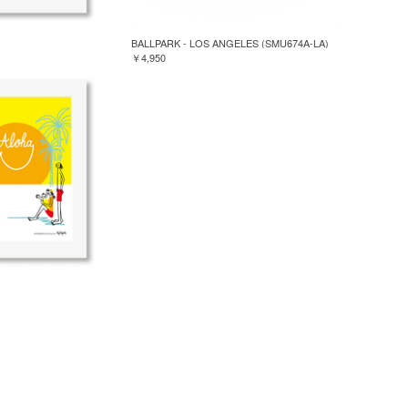
BALLPARK - LOS ANGELES (SMU674A-LA)
￥4,950