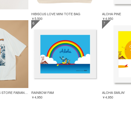
HIBISCUS LOVE MINI TOTE BAG
ALOHA PINE
￥5,500
￥4,950
6
7
GREENROOM for FREAK'S STORE FABIAN LAVATER S/S TEE
RAINBOW FAM
ALOHA SMILIN'
￥4,950
￥4,950