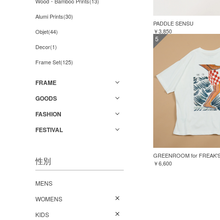
Wood・Bamboo Prints(13)
Alumi Prints(30)
PADDLE SENSU
￥3,850
Objet(44)
5
Decor(1)
Frame Set(125)
FRAME
GOODS
FASHION
FESTIVAL
性別
￥6,600
MENS
WOMENS
KIDS