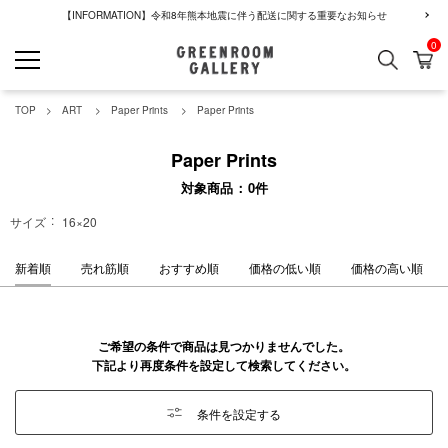
【INFORMATION】令和8年熊本地震に伴う配送に関する重要なお知らせ
0
検索
カ
GREENROOM GALLERY
TOP
ART
Paper Prints
Paper Prints
Paper Prints
対象商品
0
件
サイズ
16×20
新着順
売れ筋順
おすすめ順
価格の低い順
価格の高い順
ご希望の条件で商品は見つかりませんでした。
下記より再度条件を設定して検索してください。
条件を設定する