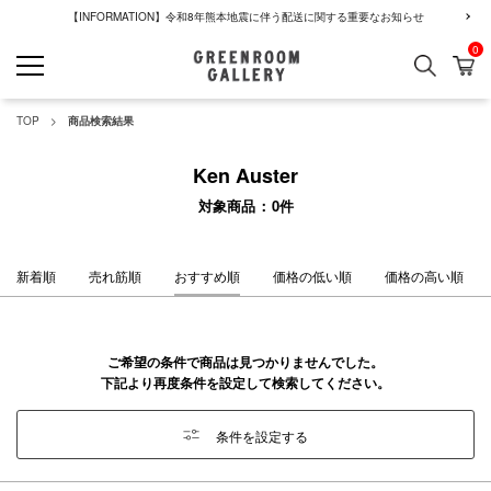
【INFORMATION】令和8年熊本地震に伴う配送に関する重要なお知らせ
0
検索
カ
GREENROOM GALLERY
TOP
商品検索結果
Ken Auster
対象商品
0
件
新着順
売れ筋順
おすすめ順
価格の低い順
価格の高い順
ご希望の条件で商品は見つかりませんでした。
下記より再度条件を設定して検索してください。
条件を設定する