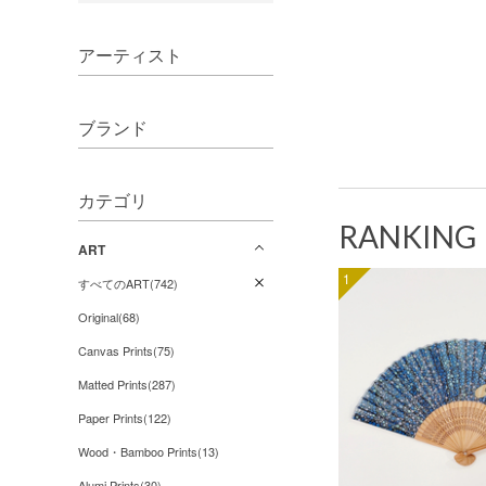
アーティスト
ブランド
カテゴリ
RANKING
ART
1
すべてのART(742)
Original(68)
Canvas Prints(75)
Matted Prints(287)
Paper Prints(122)
Wood・Bamboo Prints(13)
Alumi Prints(30)