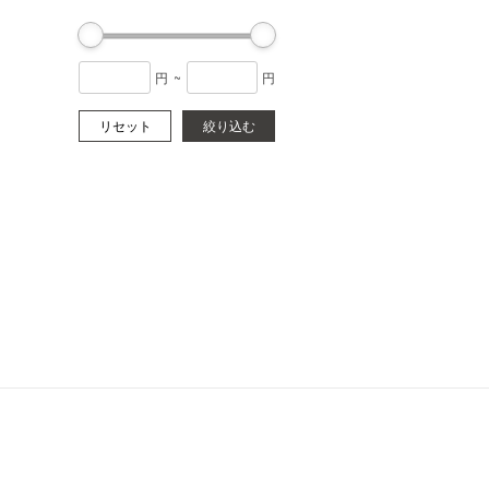
円
~
円
リセット
絞り込む