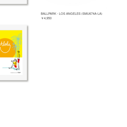
BALLPARK - LOS ANGELES (SMU674A-LA)
￥4,950