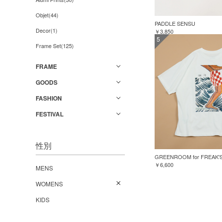
Objet(44)
PADDLE SENSU
Decor(1)
￥3,850
5
Frame Set(125)
FRAME
GOODS
FASHION
FESTIVAL
性別
￥6,600
MENS
WOMENS
KIDS