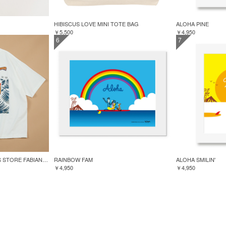
HIBISCUS LOVE MINI TOTE BAG
ALOHA PINE
￥5,500
￥4,950
6
7
GREENROOM for FREAK'S STORE FABIAN LAVATER S/S TEE
RAINBOW FAM
ALOHA SMILIN'
￥4,950
￥4,950