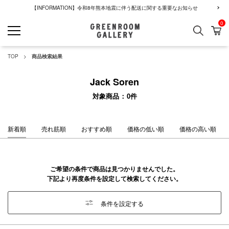
【INFORMATION】令和8年熊本地震に伴う配送に関する重要なお知らせ
0
検索
カ
GREENROOM GALLERY
TOP
商品検索結果
Jack Soren
対象商品
0
件
新着順
売れ筋順
おすすめ順
価格の低い順
価格の高い順
ご希望の条件で商品は見つかりませんでした。
下記より再度条件を設定して検索してください。
条件を設定する