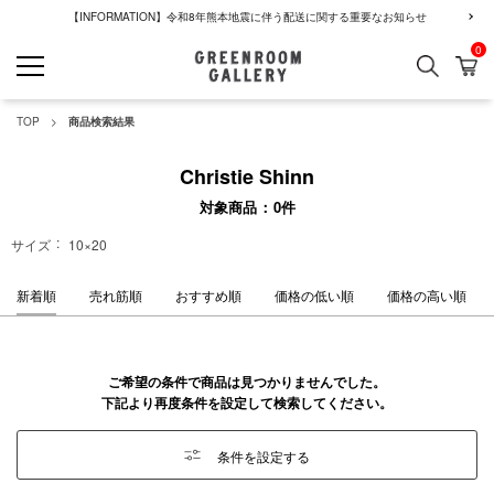
【INFORMATION】令和8年熊本地震に伴う配送に関する重要なお知らせ
0
検索
カ
GREENROOM GALLERY
TOP
商品検索結果
Christie Shinn
対象商品
0
件
サイズ
10×20
新着順
売れ筋順
おすすめ順
価格の低い順
価格の高い順
ご希望の条件で商品は見つかりませんでした。
下記より再度条件を設定して検索してください。
条件を設定する