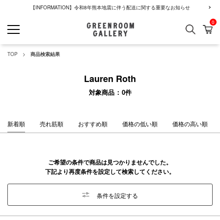
【INFORMATION】令和8年熊本地震に伴う配送に関する重要なお知らせ
0
検索
カ
GREENROOM GALLERY
TOP
商品検索結果
Lauren Roth
対象商品
0
件
新着順
売れ筋順
おすすめ順
価格の低い順
価格の高い順
ご希望の条件で商品は見つかりませんでした。
下記より再度条件を設定して検索してください。
条件を設定する