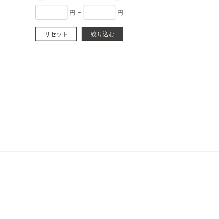
円
~
円
リセット
絞り込む