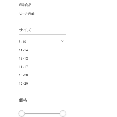
通常商品
セール商品
サイズ
8×10
11×14
12×12
11×17
10×20
16×20
価格