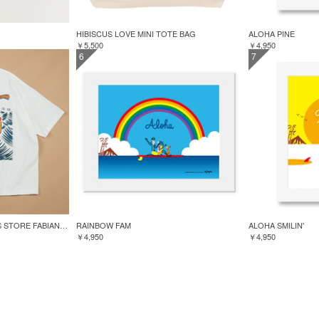
HIBISCUS LOVE MINI TOTE BAG
ALOHA PINE
￥5,500
￥4,950
6
7
GREENROOM for FREAK'S STORE FABIAN LAVATER S/S TEE
RAINBOW FAM
ALOHA SMILIN'
￥4,950
￥4,950