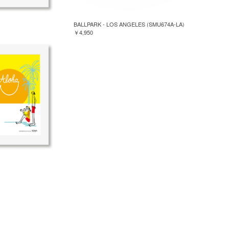
BALLPARK - LOS ANGELES (SMU674A-LA)
￥4,950