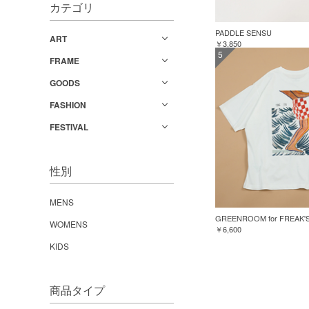
カテゴリ
PADDLE SENSU
ART
￥3,850
5
FRAME
GOODS
FASHION
FESTIVAL
性別
MENS
WOMENS
￥6,600
KIDS
商品タイプ