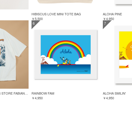
HIBISCUS LOVE MINI TOTE BAG
ALOHA PINE
￥5,500
￥4,950
6
7
GREENROOM for FREAK'S STORE FABIAN LAVATER S/S TEE
RAINBOW FAM
ALOHA SMILIN'
￥4,950
￥4,950