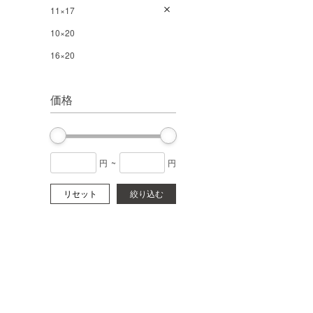
11×17
10×20
16×20
価格
円
~
円
リセット
絞り込む