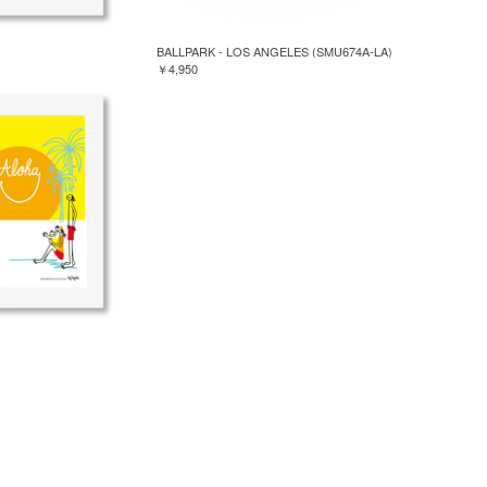
BALLPARK - LOS ANGELES (SMU674A-LA)
￥4,950