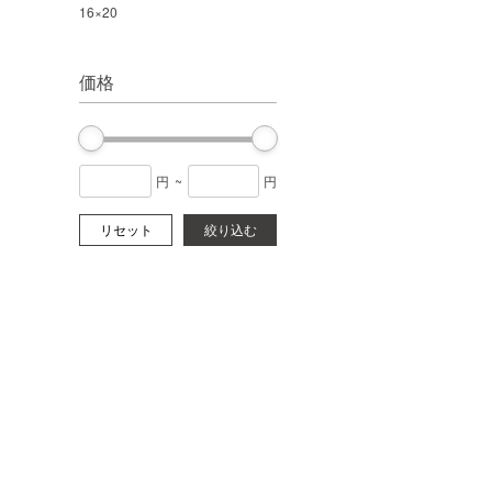
16×20
価格
円
~
円
リセット
絞り込む