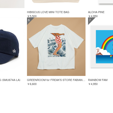
HIBISCUS LOVE MINI TOTE BAG
ALOHA PINE
￥5,500
￥4,950
6
7
S (SMU674A-LA)
GREENROOM for FREAK'S STORE FABIAN LAVATER S/S TEE
RAINBOW FAM
￥6,600
￥4,950