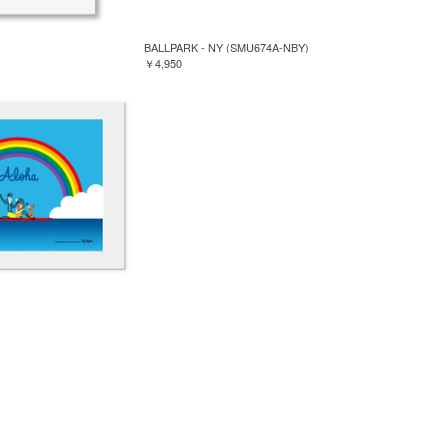
BALLPARK - NY (SMU674A-NBY)
￥4,950