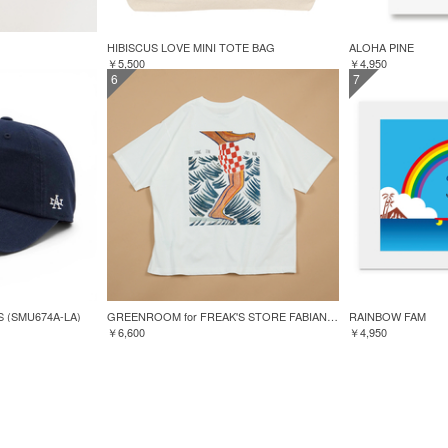
HIBISCUS LOVE MINI TOTE BAG
ALOHA PINE
￥5,500
￥4,950
6
7
S (SMU674A-LA)
GREENROOM for FREAK'S STORE FABIAN LAVATER S/S TEE
RAINBOW FAM
￥6,600
￥4,950