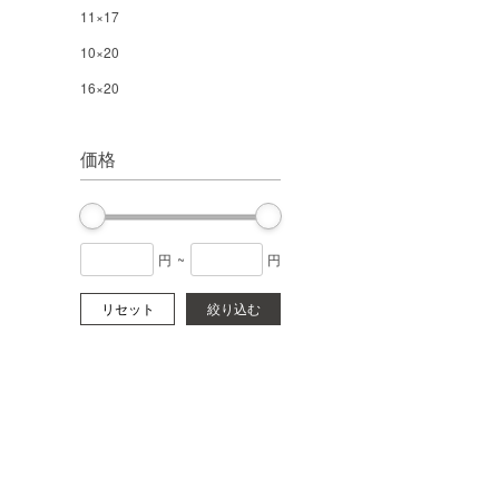
11×17
10×20
16×20
価格
円
~
円
リセット
絞り込む