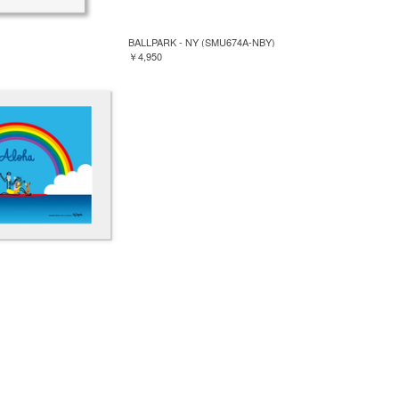
BALLPARK - NY (SMU674A-NBY)
￥4,950