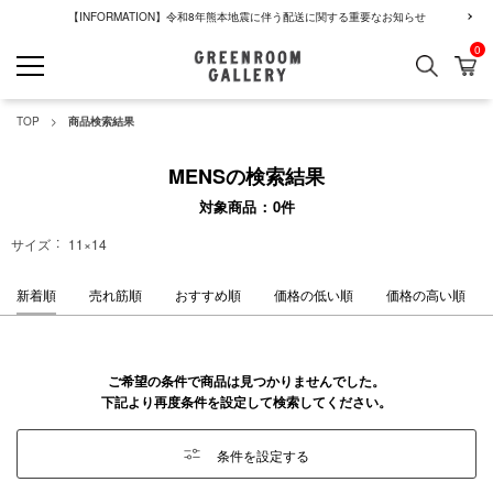
【INFORMATION】令和8年熊本地震に伴う配送に関する重要なお知らせ
0
検索
カ
GREENROOM GALLERY
TOP
商品検索結果
MENSの検索結果
対象商品
0
件
サイズ
11×14
新着順
売れ筋順
おすすめ順
価格の低い順
価格の高い順
ご希望の条件で商品は見つかりませんでした。
下記より再度条件を設定して検索してください。
条件を設定する