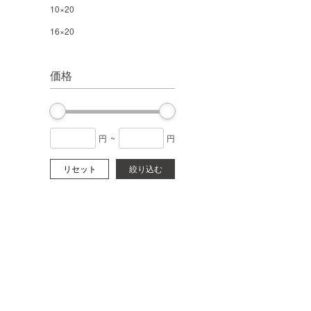
10×20
16×20
価格
円
~
円
リセット
絞り込む