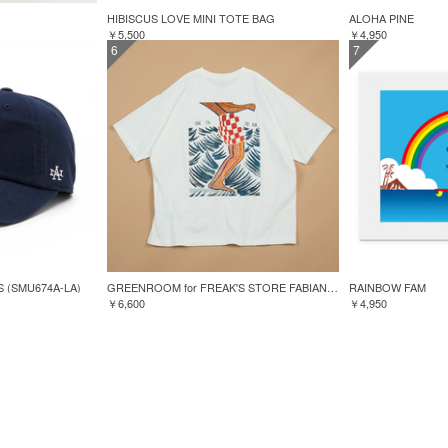
HIBISCUS LOVE MINI TOTE BAG
ALOHA PINE
￥5,500
￥4,950
6
7
S (SMU674A-LA)
GREENROOM for FREAK'S STORE FABIAN LAVATER S/S TEE
RAINBOW FAM
￥6,600
￥4,950