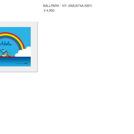
BALLPARK - NY (SMU674A-NBY)
￥4,950