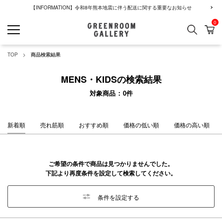
【INFORMATION】令和8年熊本地震に伴う配送に関する重要なお知らせ
0
検索
カ
GREENROOM GALLERY
TOP
商品検索結果
MENS・KIDSの検索結果
対象商品
0
件
新着順
売れ筋順
おすすめ順
価格の低い順
価格の高い順
ご希望の条件で商品は見つかりませんでした。
下記より再度条件を設定して検索してください。
条件を設定する