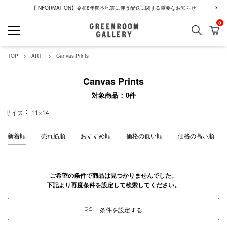
【INFORMATION】令和8年熊本地震に伴う配送に関する重要なお知らせ
0
検索
カ
GREENROOM GALLERY
TOP
ART
Canvas Prints
Canvas Prints
対象商品
0
件
サイズ
11×14
新着順
売れ筋順
おすすめ順
価格の低い順
価格の高い順
ご希望の条件で商品は見つかりませんでした。
下記より再度条件を設定して検索してください。
条件を設定する