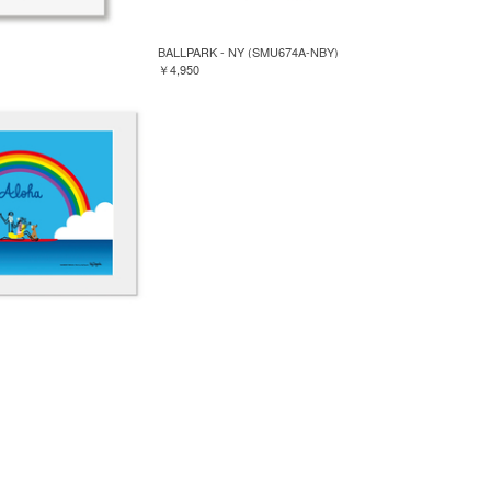
BALLPARK - NY (SMU674A-NBY)
￥4,950