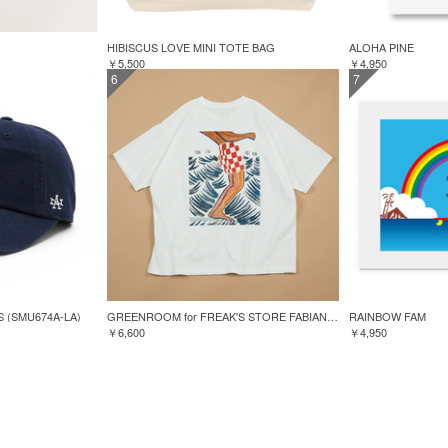
HIBISCUS LOVE MINI TOTE BAG
ALOHA PINE
￥5,500
￥4,950
6
7
S (SMU674A-LA)
GREENROOM for FREAK'S STORE FABIAN LAVATER S/S TEE
RAINBOW FAM
￥6,600
￥4,950