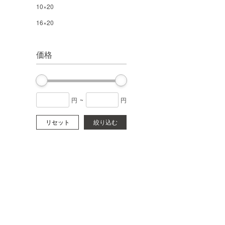
10×20
16×20
価格
円
~
円
リセット
絞り込む