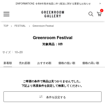
【INFORMATION】令和8年熊本地震に伴う配送に関する重要なお知らせ
0
検索
カ
GREENROOM GALLERY
TOP
FESTIVAL
Greenroom Festival
Greenroom Festival
対象商品
0
件
サイズ
10×20
新着順
売れ筋順
おすすめ順
価格の低い順
価格の高い順
ご希望の条件で商品は見つかりませんでした。
下記より再度条件を設定して検索してください。
条件を設定する