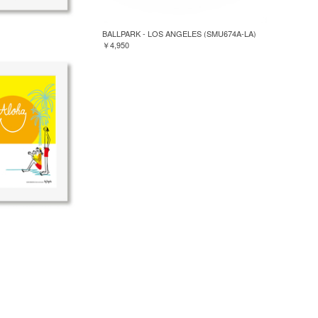
BALLPARK - LOS ANGELES (SMU674A-LA)
￥4,950