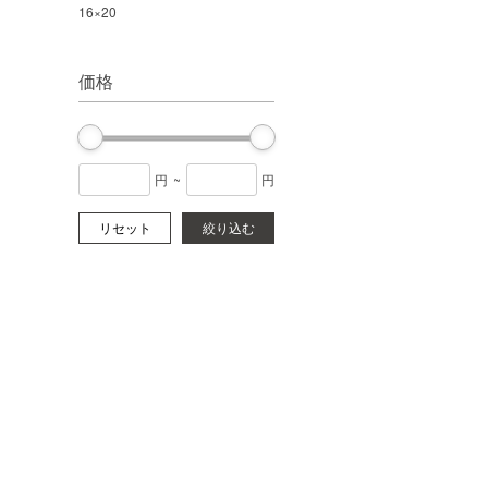
16×20
価格
円
~
円
リセット
絞り込む