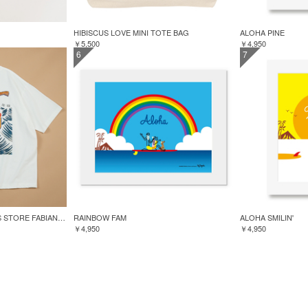
HIBISCUS LOVE MINI TOTE BAG
ALOHA PINE
￥5,500
￥4,950
6
7
GREENROOM for FREAK'S STORE FABIAN LAVATER S/S TEE
RAINBOW FAM
ALOHA SMILIN'
￥4,950
￥4,950