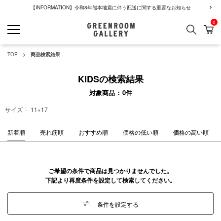
【INFORMATION】令和8年熊本地震に伴う配送に関する重要なお知らせ
0
検索
カ
GREENROOM GALLERY
TOP
商品検索結果
KIDSの検索結果
対象商品
0
件
サイズ
11×17
新着順
売れ筋順
おすすめ順
価格の低い順
価格の高い順
ご希望の条件で商品は見つかりませんでした。
下記より再度条件を設定して検索してください。
条件を設定する