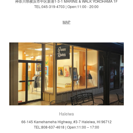
神奈川県横浜市中区新港1-3-1 MARINE & WALK YOKOHAMA 1F
TEL:045-319-4703
|
Open:11:00 - 20:00
MAP
Haleiwa
66-145 Kamehameha Highway, #3-7 Haleiwa, HI 96712
TEL:808-637-4618
|
Open:11:00 – 17:00