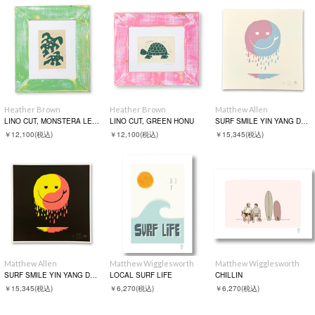
Heather Brown
Heather Brown
Matthew Allen
LINO CUT, MONSTERA LEAVES
LINO CUT, GREEN HONU
SURF SMILE YIN YANG DRIP WHITE
￥12,100
(税込)
￥12,100
(税込)
￥15,345
(税込)
Matthew Allen
Matthew Wigglesworth
Matthew Wigglesworth
SURF SMILE YIN YANG DRIP BLACK
LOCAL SURF LIFE
CHILLIN
￥15,345
(税込)
￥6,270
(税込)
￥6,270
(税込)