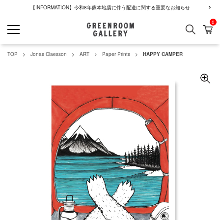
【INFORMATION】令和8年熊本地震に伴う配送に関する重要なお知らせ
0
検索
カ
GREENROOM GALLERY
TOP
Jonas Claesson
ART
Paper Prints
HAPPY CAMPER