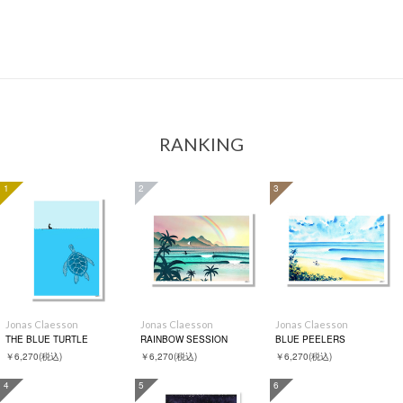
RANKING
1
2
3
Jonas Claesson
Jonas Claesson
Jonas Claesson
THE BLUE TURTLE
RAINBOW SESSION
BLUE PEELERS
￥6,270
(税込)
￥6,270
(税込)
￥6,270
(税込)
4
5
6