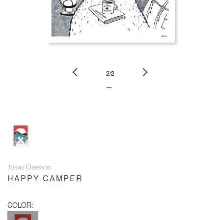
Previous
Next
2
/
2
ー
Jonas Claesson
HAPPY CAMPER
COLOR: