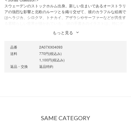
スウェーデンのストックホルム出身。新しい住まいであるオーストラリ
アの強烈な影響と北欧のルーツとを織り交ぜて、彼のカラフルな絵画で
はヘラジカ、シロクマ、トナカイ、アザラシやサーファーなどが共生す
る素晴らしい世界が描かれている。 彼の手書きのイラストは、時にデ
ジタルで色が塗られ、大胆で非常に表情豊かな作品に生まれ変わる。こ
もっと見る
の活気なエッセンスのおかげで、ヨナスが生み出す独特な世界観はいつ
の間にか彼のトレードマークとなった。
品番
2A07XX04093
送料
770円(税込み)
1,100円(税込み)
返品・交換
返品特約
SAME CATEGORY