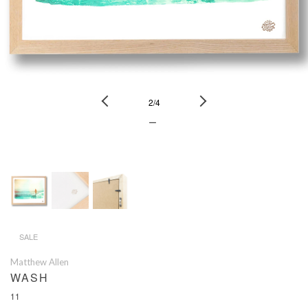
Previous
Next
2
/
4
ー
SALE
Matthew Allen
WASH
11