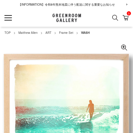
【INFORMATION】令和8年熊本地震に伴う配送に関する重要なお知らせ
0
検索
カ
GREENROOM GALLERY
TOP
Matthew Allen
ART
Frame Set
WASH