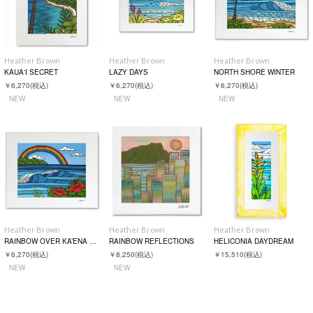
Heather Brown
Heather Brown
Heather Brown
KAUA'I SECRET
LAZY DAYS
NORTH SHORE WINTER
￥6,270
(税込)
￥6,270
(税込)
￥6,270
(税込)
NEW
NEW
NEW
Heather Brown
Heather Brown
Heather Brown
RAINBOW OVER KA’ENA POINT
RAINBOW REFLECTIONS
HELICONIA DAYDREAM
￥6,270
(税込)
￥8,250
(税込)
￥15,510
(税込)
NEW
NEW