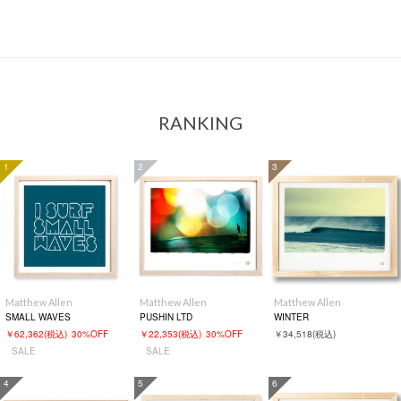
RANKING
1
2
3
Matthew Allen
Matthew Allen
Matthew Allen
SMALL WAVES
PUSHIN LTD
WINTER
￥62,362
(税込)
30%OFF
￥22,353
(税込)
30%OFF
￥34,518
(税込)
SALE
SALE
4
5
6