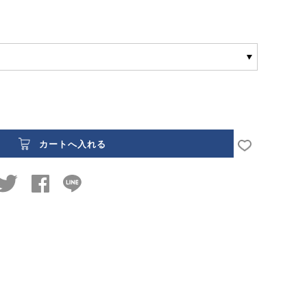
お気に入り
カートへ入れる
twitter
facebook
line