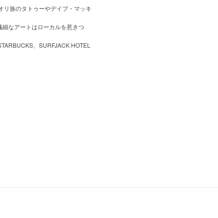
オリ族のタトゥーやデイブ・マッキ
た繊細なアートはローカルを惹きつ
UCKS、SURFJACK HOTEL