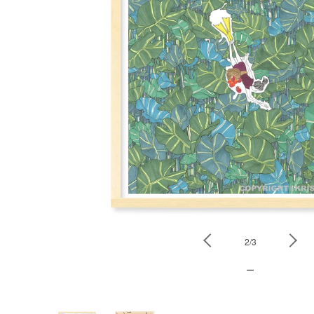
2
/
3
Previous
ー