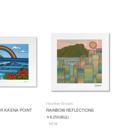
Heather Brown
R KA’ENA POINT
RAINBOW REFLECTIONS
￥8,250
(税込)
NEW