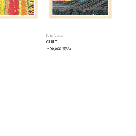
Kris Goto
QUILT
￥99,000
(税込)