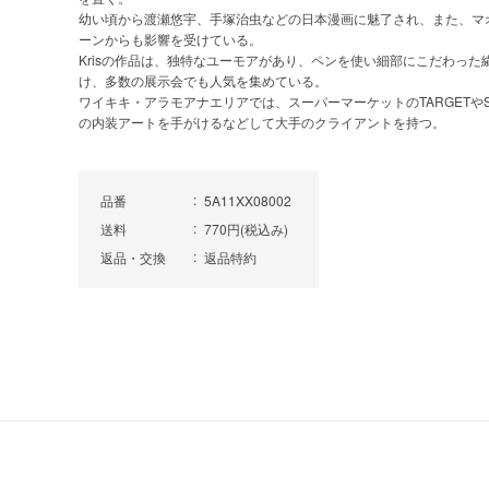
幼い頃から渡瀬悠宇、手塚治虫などの日本漫画に魅了され、また、マ
ーンからも影響を受けている。
Krisの作品は、独特なユーモアがあり、ペンを使い細部にこだわっ
け、多数の展示会でも人気を集めている。
ワイキキ・アラモアナエリアでは、スーパーマーケットのTARGETやSTARB
の内装アートを手がけるなどして大手のクライアントを持つ。
品番
5A11XX08002
送料
770円(税込み)
返品・交換
返品特約