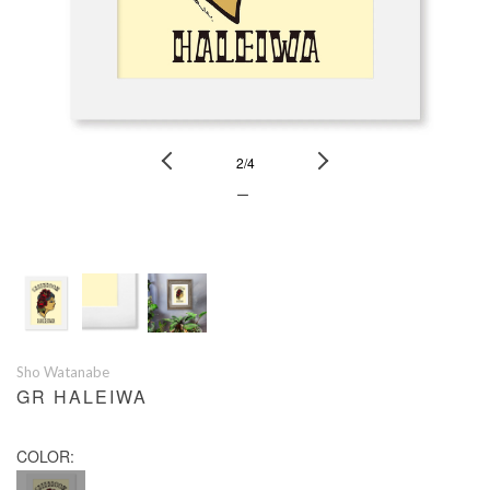
Previous
Next
2
/
4
ー
Sho Watanabe
GR HALEIWA
COLOR: