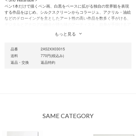
ペン1本だけで描くペン画、白黒をベースに拡がる独自の世界観を表現
する作品をはじめ、シルクスクリーンからコラージュ、アクリル・油絵
などのドローイングを主としたアート性の高い作品を数多く手がける、
デジタルとアナログの融合が持ち味のアーティスト。自身が手掛けるア
パレルブランド Cloveru は、26年目を迎えた根強いファンのいるアパレ
もっと見る
ルブランドである。
品番
2A52XX03015
送料
770円(税込み)
返品・交換
返品特約
SAME CATEGORY