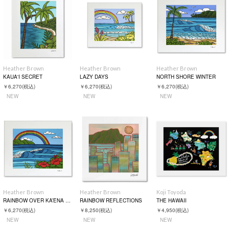
Heather Brown
Heather Brown
Heather Brown
KAUA'I SECRET
LAZY DAYS
NORTH SHORE WINTER
￥6,270
(税込)
￥6,270
(税込)
￥6,270
(税込)
NEW
NEW
NEW
Heather Brown
Heather Brown
Koji Toyoda
RAINBOW OVER KA’ENA POINT
RAINBOW REFLECTIONS
THE HAWAII
￥6,270
(税込)
￥8,250
(税込)
￥4,950
(税込)
NEW
NEW
NEW