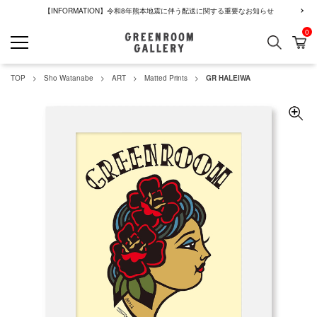
【INFORMATION】令和8年熊本地震に伴う配送に関する重要なお知らせ
0
検索
カ
GREENROOM GALLERY
TOP
Sho Watanabe
ART
Matted Prints
GR HALEIWA