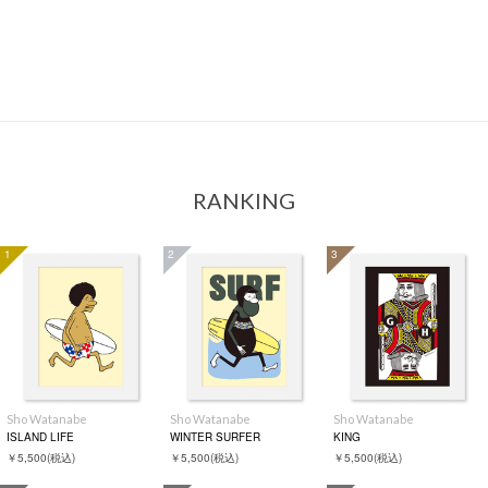
RANKING
1
2
3
Sho Watanabe
Sho Watanabe
Sho Watanabe
ISLAND LIFE
WINTER SURFER
KING
￥5,500
(税込)
￥5,500
(税込)
￥5,500
(税込)