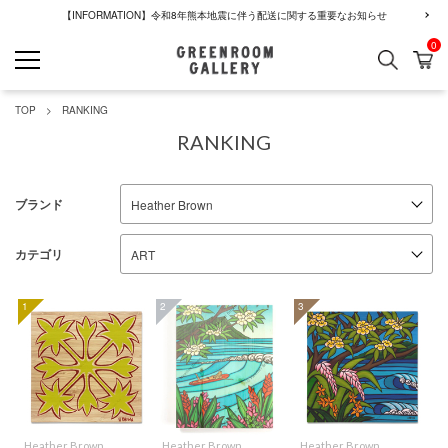
【INFORMATION】令和8年熊本地震に伴う配送に関する重要なお知らせ
0
検索
カ
GREENROOM GALLERY
TOP
RANKING
RANKING
ブランド
カテゴリ
1
2
3
Heather Brown
Heather Brown
Heather Brown