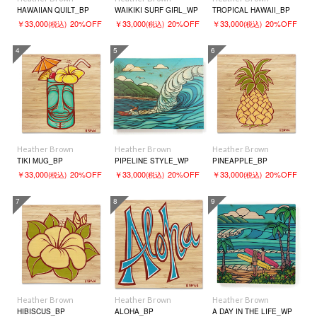
HAWAIIAN QUILT_BP
WAIKIKI SURF GIRL_WP
TROPICAL HAWAII_BP
￥33,000
20%OFF
￥33,000
20%OFF
￥33,000
20%OFF
(税込)
(税込)
(税込)
4
5
6
Heather Brown
Heather Brown
Heather Brown
TIKI MUG_BP
PIPELINE STYLE_WP
PINEAPPLE_BP
￥33,000
20%OFF
￥33,000
20%OFF
￥33,000
20%OFF
(税込)
(税込)
(税込)
7
8
9
Heather Brown
Heather Brown
Heather Brown
HIBISCUS_BP
ALOHA_BP
A DAY IN THE LIFE_WP