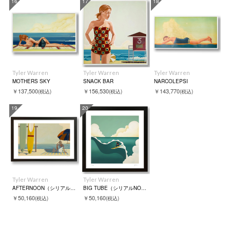
16
17
18
Tyler Warren
Tyler Warren
Tyler Warren
MOTHERS SKY
SNACK BAR
NARCOLEPSI
￥137,500
￥156,530
￥143,770
(税込)
(税込)
(税込)
19
20
Tyler Warren
Tyler Warren
AFTERNOON（シリアルNO入）
BIG TUBE（シリアルNO入）
￥50,160
￥50,160
(税込)
(税込)