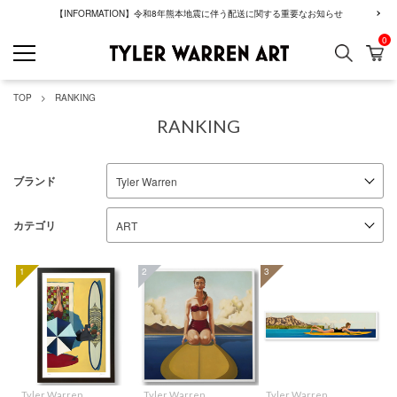
【INFORMATION】令和8年熊本地震に伴う配送に関する重要なお知らせ
0
検索
カ
GREENROOM GAL
TOP
RANKING
RANKING
ブランド
カテゴリ
1
2
3
Tyler Warren
Tyler Warren
Tyler Warren