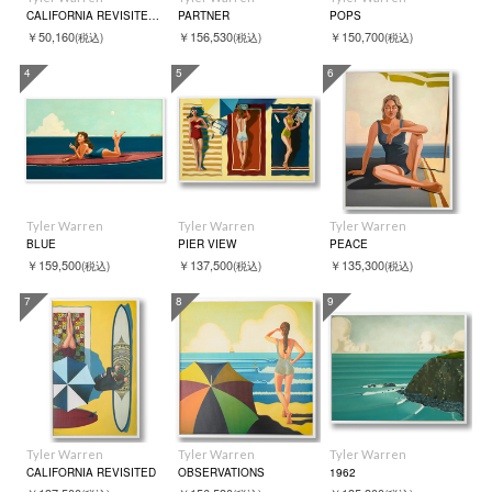
CALIFORNIA REVISITED（シリアルNO入）
PARTNER
POPS
￥50,160
￥156,530
￥150,700
(税込)
(税込)
(税込)
4
5
6
Tyler Warren
Tyler Warren
Tyler Warren
BLUE
PIER VIEW
PEACE
￥159,500
￥137,500
￥135,300
(税込)
(税込)
(税込)
7
8
9
Tyler Warren
Tyler Warren
Tyler Warren
CALIFORNIA REVISITED
OBSERVATIONS
1962