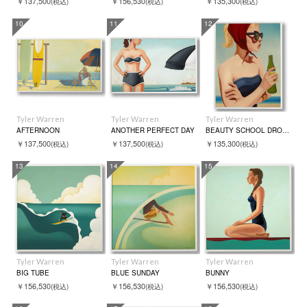
￥137,500
￥156,530
￥135,300
(税込)
(税込)
(税込)
10
11
12
Tyler Warren
Tyler Warren
Tyler Warren
AFTERNOON
ANOTHER PERFECT DAY
BEAUTY SCHOOL DROP OUT
￥137,500
￥137,500
￥135,300
(税込)
(税込)
(税込)
13
14
15
Tyler Warren
Tyler Warren
Tyler Warren
BIG TUBE
BLUE SUNDAY
BUNNY
￥156,530
￥156,530
￥156,530
(税込)
(税込)
(税込)