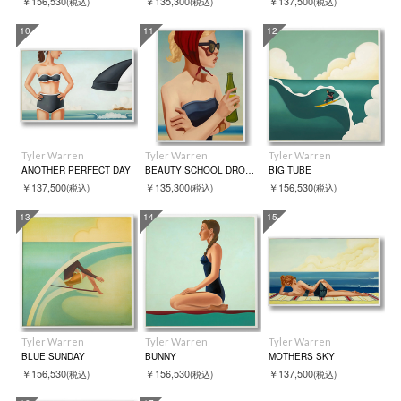
￥156,530
￥135,300
￥137,500
(税込)
(税込)
(税込)
10
11
12
Tyler Warren
Tyler Warren
Tyler Warren
ANOTHER PERFECT DAY
BEAUTY SCHOOL DROP OUT
BIG TUBE
￥137,500
￥135,300
￥156,530
(税込)
(税込)
(税込)
13
14
15
Tyler Warren
Tyler Warren
Tyler Warren
BLUE SUNDAY
BUNNY
MOTHERS SKY
￥156,530
￥156,530
￥137,500
(税込)
(税込)
(税込)