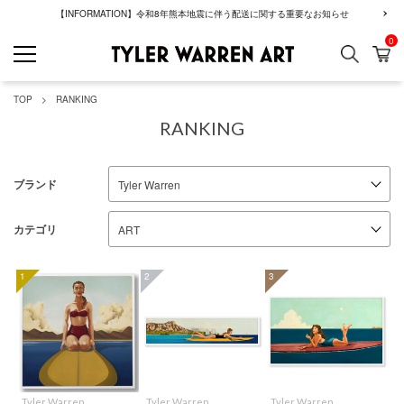
【INFORMATION】令和8年熊本地震に伴う配送に関する重要なお知らせ
0
検索
カ
GREENROOM GAL
TOP
RANKING
RANKING
ブランド
カテゴリ
1
2
3
Tyler Warren
Tyler Warren
Tyler Warren