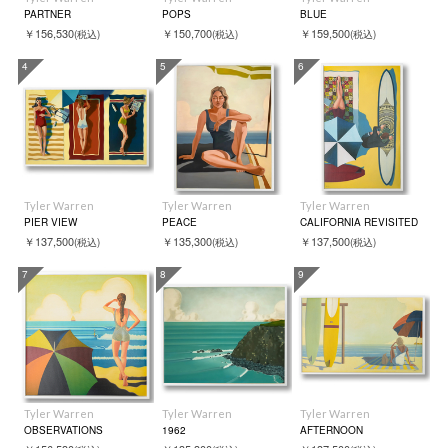
PARTNER
POPS
BLUE
￥156,530
￥150,700
￥159,500
(税込)
(税込)
(税込)
4
5
6
Tyler Warren
Tyler Warren
Tyler Warren
PIER VIEW
PEACE
CALIFORNIA REVISITED
￥137,500
￥135,300
￥137,500
(税込)
(税込)
(税込)
7
8
9
Tyler Warren
Tyler Warren
Tyler Warren
OBSERVATIONS
1962
AFTERNOON