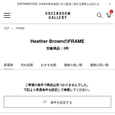
【INFORMATION】令和8年熊本地震に伴う配送に関する重要なお知らせ
0
検索
カ
GREENROOM GALLERY
TOP
FRAME
Heather BrownのFRAME
対象商品
0
件
新着順
売れ筋順
おすすめ順
価格の低い順
価格の高い順
ご希望の条件で商品は見つかりませんでした。
下記より再度条件を設定して検索してください。
条件を設定する