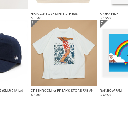
HIBISCUS LOVE MINI TOTE BAG
ALOHA PINE
￥5,500
￥4,950
6
7
S (SMU674A-LA)
GREENROOM for FREAK'S STORE FABIAN LAVATER S/S TEE
RAINBOW FAM
￥6,600
￥4,950