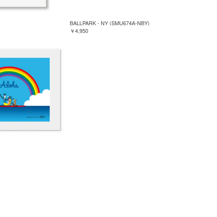
BALLPARK - NY (SMU674A-NBY)
￥4,950