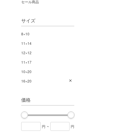
セール商品
サイズ
8×10
11×14
12×12
11×17
10×20
16×20
価格
円
~
円