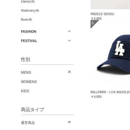
Interior(9)
Stationary(8)
PADDLE SENSU
￥3,850
Book(8)
5
FASHION
FESTIVAL
性別
MENS
WOMENS
KIDS
BALLPARK - LOS ANGELE
￥4,950
商品タイプ
通常商品