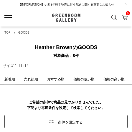
【INFORMATION】令和8年熊本地震に伴う配送に関する重要なお知らせ
0
検索
カ
GREENROOM GALLERY
TOP
GOODS
Heather BrownのGOODS
対象商品
0
件
サイズ
11×14
新着順
売れ筋順
おすすめ順
価格の低い順
価格の高い順
ご希望の条件で商品は見つかりませんでした。
下記より再度条件を設定して検索してください。
条件を設定する